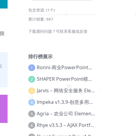
包含资源:
(1个)
累计销量:
987
❅
❅
。
下载遇到问题？可联系客服或反馈
限
排行榜展示
采
Ronni-商业PowerPoint模板【Dc-0077】
1
SHAPER PowerPoint模板【Dc-0184】
2
Jarvis – 网络安全服务 Elementor 模板套件【Aa-0035】
3
❅
❅
❅
❅
lmpeka v1.3.9-创意多用途 WordPress 主题【Be-0064】
4
Agria – 农业公司 Elementor Pro 模板套件【Aa-0003】
5
Rhye v3.5.3 – AJAX Portfolio WordPress 主题【Bi-0049】
6