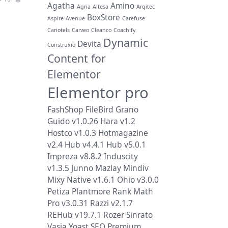
Agatha
Amino
Agria
Altesa
Arqitec
BoxStore
Aspire
Avenue
Carefuse
Cariotels
Carveo
Cleanco
Coachify
Dynamic
Devita
Construxio
Content for
Elementor
Elementor pro
FashShop
FileBird
Grano
Guido v1.0.26
Hara v1.2
Hostco v1.0.3
Hotmagazine
v2.4
Hub v4.4.1
Hub v5.0.1
Impreza v8.8.2
Induscity
v1.3.5
Junno
Mazlay
Mindiv
Mixy
Native v1.6.1
Ohio v3.0.0
Petiza
Plantmore
Rank Math
Pro v3.0.31
Razzi v2.1.7
REHub v19.7.1
Rozer
Sinrato
Vasia
Yoast SEO Premium