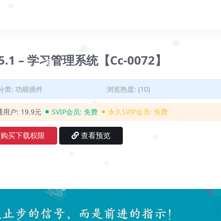
❅
❅
4.5.1 – 学习管理系统【Cc-0072】
❅
❅
分类:
功能插件
浏览热度: (10)
通用户:
19.9元
SVIP会员:
免费
永久SVIP会员:
免费
❅
购买下载权限
查看预览
❅
❅
❅
❅