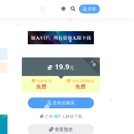
登录
❅
❅
❅
❅
❅
下载
19.9
元
SVIP会员
永久SVIP会员
免费
免费
登录后购买
❅
❅
已有
987
人解锁下载
查看预览