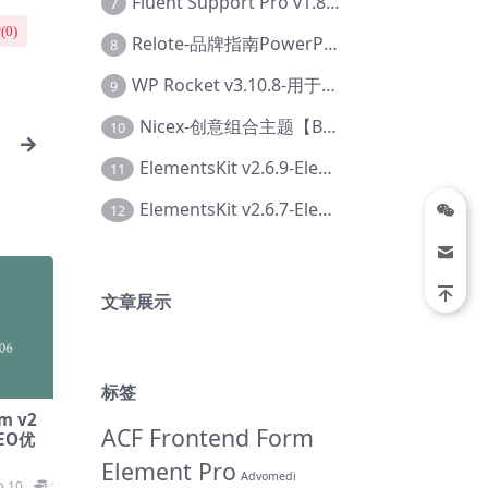
Fluent Support Pro v1.8.1 – WordPress 支持票务系统【Cc-0041】
7
(
0
)
Relote-品牌指南PowerPoint模板【Dc-0076】
8
WP Rocket v3.10.8-用于wordpress速度优化的缓存加速插件【Cd-0019】
9
Nicex-创意组合主题【Be-0092】
10
ElementsKit v2.6.9-Elementor插件【Ab-0161】
11
ElementsKit v2.6.7-Elementor插件【Ab-0162】
12
文章展示
标签
 v​​2
ACF Frontend Form
SEO优
Element Pro
Advomedi
10
19.9