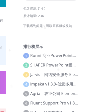
包含资源:
(1个)
累计销量:
236
它
下载遇到问题？可联系客服或反馈
❅
排行榜展示
采
Ronni-商业PowerPoint模板【Dc-0077】
1
❅
SHAPER PowerPoint模板【Dc-0184】
2
Jarvis – 网络安全服务 Elementor 模板套件【Aa-0035】
3
❅
lmpeka v1.3.9-创意多用途 WordPress 主题【Be-0064】
4
Agria – 农业公司 Elementor Pro 模板套件【Aa-0003】
5
Fluent Support Pro v1.8.1 – WordPress 支持票务系统【Cc-0041】
6