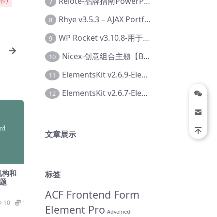
Relote-品牌指南PowerPoint模板【Dc-0076】
(
0
)
7
Rhye v3.5.3 – AJAX Portfolio WordPress 主题【Bi-0049】
8
WP Rocket v3.10.8-用于wordpress速度优化的缓存加速插件【Cd-0019】
9
Nicex-创意组合主题【Be-0092】
10
ElementsKit v2.6.9-Elementor插件【Ab-0161】
11
ElementsKit v2.6.7-Elementor插件【Ab-0162】
12
文章展示
|机构和
标签
主题
ACF Frontend Form
10
19.9
Element Pro
Advomedi