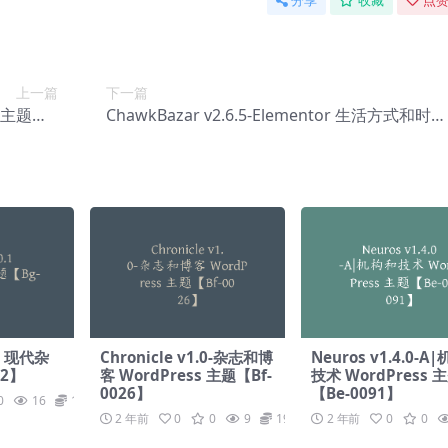
分享
收藏
点赞
上一篇
下一篇
s 主题【B
ChawkBazar v2.6.5-Elementor 生活方式和时尚
g-0064】
电子商务主题【Bc-0029】
 – 现代杂
Chronicle v1.0-杂志和博
Neuros v1.4.0-A
12】
客 WordPress 主题【Bf-
技术 WordPress 
0026】
【Be-0091】
0
16
19.9
2 年前
0
0
9
19.9
2 年前
0
0