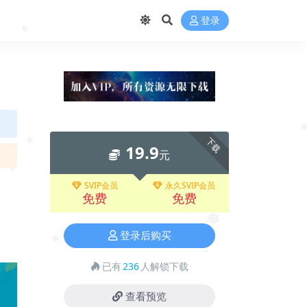
登录
❅
下载
19.9
元
❅
❅
SVIP会员
永久SVIP会员
免费
免费
❅
登录后购买
❅
已有
236
人解锁下载
查看预览