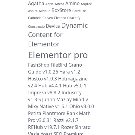
Agatha
Amino
Agria
Altesa
Arqitec
BoxStore
Aspire
Avenue
Carefuse
Cariotels
Carveo
Cleanco
Coachify
Dynamic
Devita
Construxio
Content for
Elementor
Elementor pro
FashShop
FileBird
Grano
Guido v1.0.26
Hara v1.2
Hostco v1.0.3
Hotmagazine
v2.4
Hub v4.4.1
Hub v5.0.1
Impreza v8.8.2
Induscity
v1.3.5
Junno
Mazlay
Mindiv
Mixy
Native v1.6.1
Ohio v3.0.0
Petiza
Plantmore
Rank Math
Pro v3.0.31
Razzi v2.1.7
REHub v19.7.1
Rozer
Sinrato
Vasia
Yoast SEO Premium