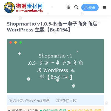
❅
登录
❅
❅
❅
❅
❅
Shopmartio v1.0.5-多合一电子商务商店
❅
❅
WordPress 主题【Bc-0154】
❅
❅
❅
❅
❅
❅
资源分类:
WordPress主题
浏览热度: (10)
❅
普通用户:
19.9元
SVIP会员:
免费
永久SVIP会员:
免费