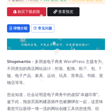
❅
❅
购买下载权限
查看预览
❅
详情介绍
常见问题
❅
❅
❅
❅
❅
❅
❅
Shopmartio
– 多用途电子商务 WordPress 主题专为
❅
不同类别的商店网站设计：时装、配饰、鞋子、包、T
❅
❅
恤、电子产品、家具、运动、玩具、营养品、书籍、宠
物店等等。
❅
您会知道，社会证明是电子商务中的虚拟“卓越印章”。
鉴于此，拖放页面构建器插件也被捆绑在一起，这意味
着您可以获得一堆一流的网站创建工具供您使用。但