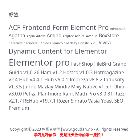
标签
ACF Frontend Form Element Pro
Advomedi
Agatha
Amino
BoxStore
Agria
Altesa
Arqitec
Aspire
Avenue
Devita
Carefuse
Cariotels
Carveo
Cleanco
Coachify
Construxio
Dynamic Content for Elementor
Elementor pro
FashShop
FileBird
Grano
Guido v1.0.26
Hara v1.2
Hostco v1.0.3
Hotmagazine
v2.4
Hub v4.4.1
Hub v5.0.1
Impreza v8.8.2
Induscity
v1.3.5
Junno
Mazlay
Mindiv
Mixy
Native v1.6.1
Ohio
v3.0.0
Petiza
Plantmore
Rank Math Pro v3.0.31
Razzi
v2.1.7
REHub v19.7.1
Rozer
Sinrato
Vasia
Yoast SEO
Premium
Copyright © 2023
狗蛋素材网|www.goudan.vip
- All rights reserved
学习是种信仰，更是逆天改命的唯一捷径！